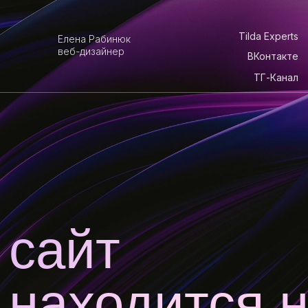
Tilda Experts
Елена Рабинюк
веб-дизайнер
ВКонтакте
ТГ-Канал
сайт
находится на
реконструкции
Однако я продолжаю делать коммерческие сайты,
которые продвигают бизнес и приносят заявки
Свяжитесь со мной в удобном мессенджере
и мы обсудим детали сотрудничества